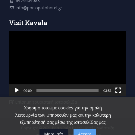
6974609088
info@portopaliohotel.gr
Visit Kavala
Πρόγραμμα
Αναπαραγωγής
Βίντεο
00:00
03:51
Επίσημη τουριστική ιστοσελίδα
Χρησιμοποιούμε cookies για την ομαλή
λειτουργία των υπηρεσιών μας και την καλύτερη
εξυπηρέτησή σας μέσω της ιστοσελίδας μας.
Copyright © 2021 Porto Palio Beach Hotel | Ανάπτυξη
More info
Accept