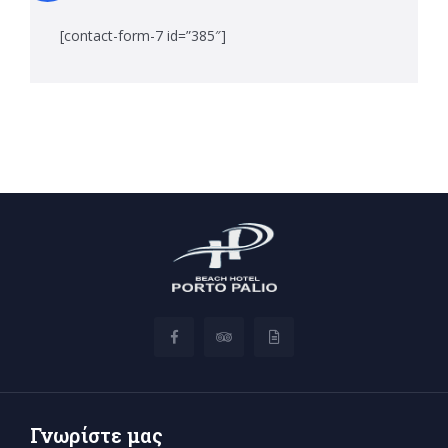
for:
[contact-form-7 id=”385″]
Γνωρίστε μας