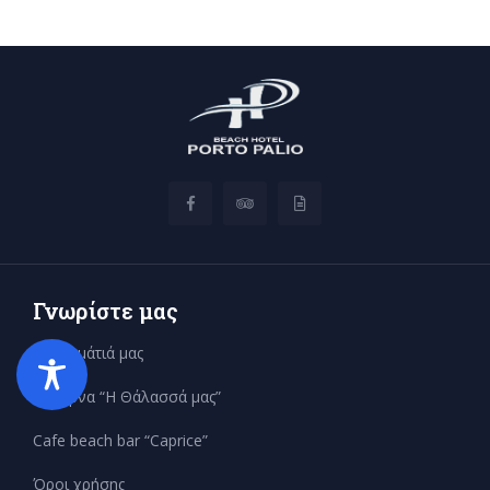
Γνωρίστε μας
Τα δωμάτιά μας
Ταβέρνα “Η Θάλασσά μας”
Search
for:
Cafe beach bar “Caprice”
Όροι χρήσης